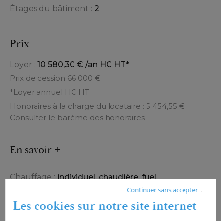
Étages du bâtiment :
2
Prix
Loyer :
10 580,30 € /an HC HT*
Prix de cession 66 000 €
*Loyer annuel HC HT
Honoraires à la charge du locataire : 5 454,55 €
Consulter le barème des honoraires
En savoir +
Chauffage :
individuel
,
chaudière
,
fuel
Continuer sans accepter
Les cookies sur notre site internet