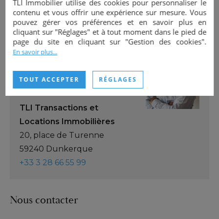
TLI Immobilier utilise des cookies pour personnaliser le
contenu et vous offrir une expérience sur mesure. Vous
pouvez gérer vos préférences et en savoir plus en
cliquant sur "Réglages" et à tout moment dans le pied de
page du site en cliquant sur "Gestion des cookies".
INTERLOCUTEUR
En savoir plus...
Cédric VAN DE MOORTELE
Négociateur
TOUT ACCEPTER
RÉGLAGES
+33 6 43 35 31 87
TLI Transactions et
Locations Immobilières
20, place de Turenne
59240 Dunkerque
+33 3 28 66 55 99
Nous contacter