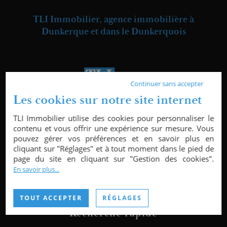
TLI Immobilier, agence immobilière à
Dunkerque et dans le Dunkerquois
Continuer sans accepter
Les cookies sur notre site internet
20, place de Turenne,
TLI Immobilier utilise des cookies pour personnaliser le
59240
Dunkerque
contenu et vous offrir une expérience sur mesure. Vous
pouvez gérer vos préférences et en savoir plus en
+33 3 28 66 55 99
cliquant sur "Réglages" et à tout moment dans le pied de
page du site en cliquant sur "Gestion des cookies".
En savoir plus...
TOUT ACCEPTER
RÉGLAGES
Recherche rapide