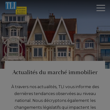
Panneau de gestion des cookies
Actualités du marché immobilier
Accueil
>
Actualités
À travers nos actualités, TLI vous informe des
dernières tendances observées au niveau
national. Nous décryptons également les
changements législatifs qui impactent les