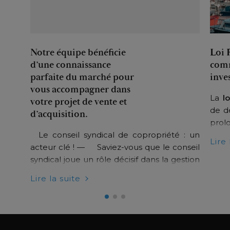
Notre équipe bénéficie
Loi 
d’une connaissance
comm
parfaite du marché pour
inve
vous accompagner dans
La
l
votre projet de vente et
de dé
d’acquisition.
prol
Le conseil syndical de copropriété : un
inve
Lire 
acteur clé ! — Saviez-vous que le conseil
mais
syndical joue un rôle décisif dans la gestion
d'al
de votre copropriété ? Cet organe,
Dunk
Lire la suite
obligatoire dans toute copropriété, assure
le lien entre le syndic et les…