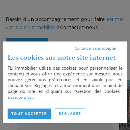
Besoin d'un accompagnement pour faire
estimer
votre bien immobilier
? Contactez-nous !
PARTAGER
Continuer sans accepter
Les cookies sur notre site internet
Nos dernières actualités...
TLI Immobilier utilise des cookies pour personnaliser le
contenu et vous offrir une expérience sur mesure. Vous
pouvez gérer vos préférences et en savoir plus en
cliquant sur "Réglages" et à tout moment dans le pied de
page du site en cliquant sur "Gestion des cookies".
En savoir plus...
TOUT ACCEPTER
RÉGLAGES