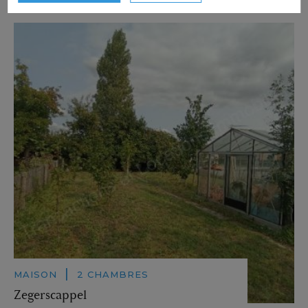
Téteghem-Coudekerque-Village
|
MAISON
2 CHAMBRES
Zegerscappel